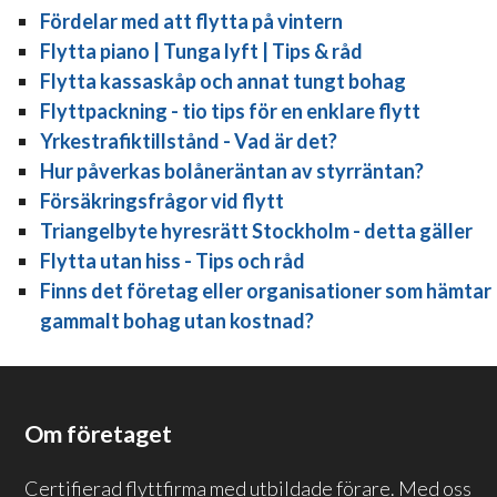
Fördelar med att flytta på vintern
Flytta piano | Tunga lyft | Tips & råd
Flytta kassaskåp och annat tungt bohag
Flyttpackning - tio tips för en enklare flytt
Yrkestrafiktillstånd - Vad är det?
Hur påverkas bolåneräntan av styrräntan?
Försäkringsfrågor vid flytt
Triangelbyte hyresrätt Stockholm - detta gäller
Flytta utan hiss - Tips och råd
Finns det företag eller organisationer som hämtar
gammalt bohag utan kostnad?
Om företaget
Certifierad flyttfirma med utbildade förare. Med oss