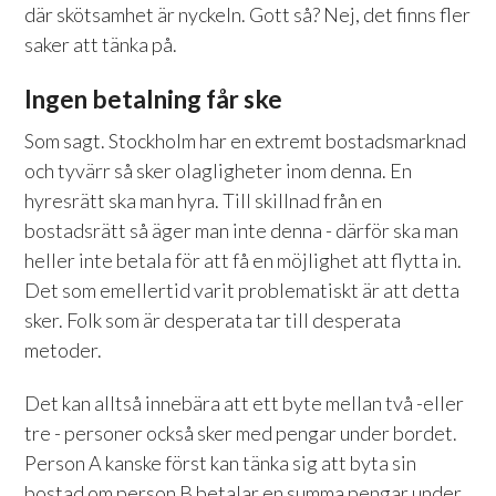
där skötsamhet är nyckeln. Gott så? Nej, det finns fler
saker att tänka på.
Ingen betalning får ske
Som sagt. Stockholm har en extremt bostadsmarknad
och tyvärr så sker olagligheter inom denna. En
hyresrätt ska man hyra. Till skillnad från en
bostadsrätt så äger man inte denna - därför ska man
heller inte betala för att få en möjlighet att flytta in.
Det som emellertid varit problematiskt är att detta
sker. Folk som är desperata tar till desperata
metoder.
Det kan alltså innebära att ett byte mellan två -eller
tre - personer också sker med pengar under bordet.
Person A kanske först kan tänka sig att byta sin
bostad om person B betalar en summa pengar under