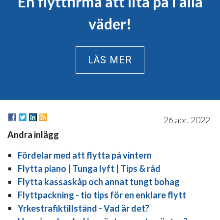
En flyttfirma att lita på i alla
väder!
LÄS MER
26 apr. 2022
Andra inlägg
Fördelar med att flytta på vintern
Flytta piano | Tunga lyft | Tips & råd
Flytta kassaskåp och annat tungt bohag
Flyttpackning - tio tips för en enklare flytt
Yrkestrafiktillstånd - Vad är det?