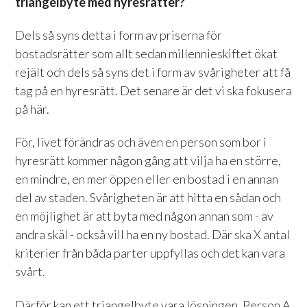
triangelbyte med hyresrätter?
Dels så syns detta i form av priserna för
bostadsrätter som allt sedan millennieskiftet ökat
rejält och dels så syns det i form av svårigheter att få
tag på en hyresrätt. Det senare är det vi ska fokusera
på här.
För, livet förändras och även en person som bor i
hyresrätt kommer någon gång att vilja ha en större,
en mindre, en mer öppen eller en bostad i en annan
del av staden. Svårigheten är att hitta en sådan och
en möjlighet är att byta med någon annan som - av
andra skäl - också vill ha en ny bostad. Där ska X antal
kriterier från båda parter uppfyllas och det kan vara
svårt.
Därför kan ett triangelbyte vara lösningen. Person A