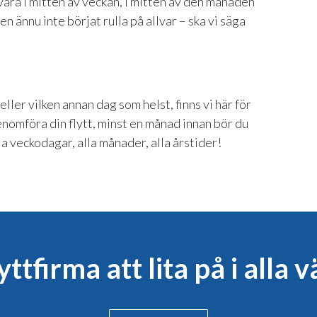
 vara i mitten av veckan, i mitten av den månaden
n ännu inte börjat rulla på allvar – ska vi säga
eller vilken annan dag som helst, finns vi här för
genomföra din flytt, minst en månad innan bör du
la veckodagar, alla månader, alla årstider!
yttfirma att lita på i alla 