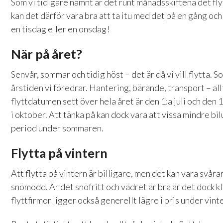
Som vi tidigare nämnt är det runt månadsskiftena det fl
kan det därför vara bra att ta itu med det på en gång och
en tisdag eller en onsdag!
När på året?
Senvår, sommar och tidig höst – det är då vi vill flytta. 
årstiden vi föredrar. Hantering, bärande, transport – al
flyttdatumen sett över hela året är den 1:a juli och den 1
i oktober. Att tänka på kan dock vara att vissa mindre bi
period under sommaren.
Flytta på vintern
Att flytta på vintern är billigare, men det kan vara svårar
snömodd. Är det snöfritt och vädret är bra är det dock kl
flyttfirmor ligger också generellt lägre i pris under vint