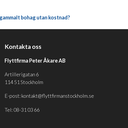
r gammalt bohag utan kostnad?
Kontakta oss
Flyttfirma Peter Åkare AB
Artillerigatan 6
114 51 Stockholm
E-post:
kontakt@flyttfirmanstockholm.se
Tel:
08-31 03 66