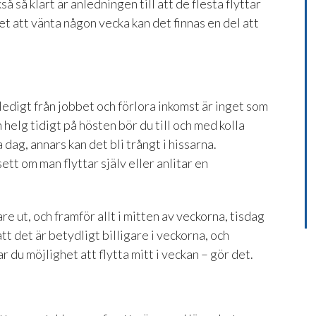
 så klart är anledningen till att de flesta flyttar
t att vänta någon vecka kan det finnas en del att
a ledigt från jobbet och förlora inkomst är inget som
n helg tidigt på hösten bör du till och med kolla
ag, annars kan det bli trångt i hissarna.
sett om man flyttar själv eller anlitar en
e ut, och framför allt i mitten av veckorna, tisdag
tt det är betydligt billigare i veckorna, och
r du möjlighet att flytta mitt i veckan – gör det.