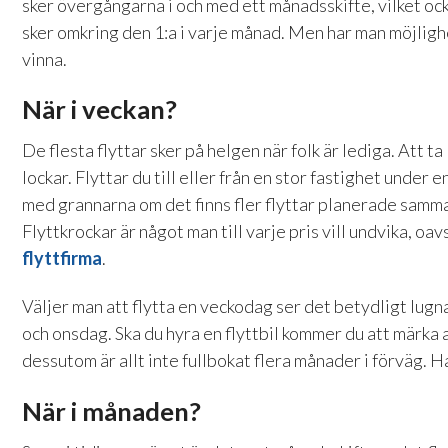
sker övergångarna i och med ett månadsskifte, vilket också
sker omkring den 1:a i varje månad. Men har man möjlighe
vinna.
När i veckan?
De flesta flyttar sker på helgen när folk är lediga. Att t
lockar. Flyttar du till eller från en stor fastighet under e
med grannarna om det finns fler flyttar planerade samma d
Flyttkrockar är något man till varje pris vill undvika, oav
flyttfirma
.
Väljer man att flytta en veckodag ser det betydligt lugnar
och onsdag. Ska du hyra en flyttbil kommer du att märka a
dessutom är allt inte fullbokat flera månader i förväg. Ha
När i månaden?