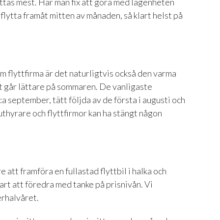
yttas mest. Har man fix att göra med lägenheten
 flytta framåt mitten av månaden, så klart helst på
Som flyttfirma är det naturligtvis också den varma
lt går lättare på sommaren. De vanligaste
:a september, tätt följda av de första i augusti och
luthyrare och flyttfirmor kan ha stängt någon
e att framföra en fullastad flyttbil i halka och
art att föredra med tanke på prisnivån. Vi
erhalvåret.