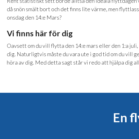
Rent statistiskt sett borde alltså den ideala flyttdagen
då snön smält bort och det finns lite värme, men flyttlasse
onsdag den 14:e Mars?
Vi finns här för dig
Oavsett om du vill flytta den 14:e mars eller den 1:a juli, 
dig. Naturligtvis måste du vara ute i god tid om du vill 
höra av dig. Med detta sagt står vi redo att hjälpa dig al
En fl